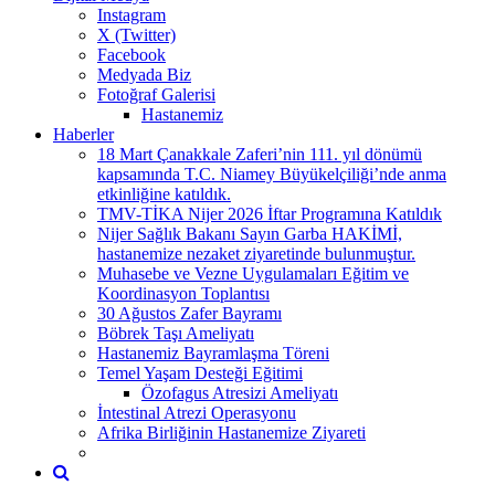
Instagram
X (Twitter)
Facebook
Medyada Biz
Fotoğraf Galerisi
Hastanemiz
Haberler
18 Mart Çanakkale Zaferi’nin 111. yıl dönümü
kapsamında T.C. Niamey Büyükelçiliği’nde anma
etkinliğine katıldık.
TMV-TİKA Nijer 2026 İftar Programına Katıldık
Nijer Sağlık Bakanı Sayın Garba HAKİMİ,
hastanemize nezaket ziyaretinde bulunmuştur.
Muhasebe ve Vezne Uygulamaları Eğitim ve
Koordinasyon Toplantısı
30 Ağustos Zafer Bayramı
Böbrek Taşı Ameliyatı
Hastanemiz Bayramlaşma Töreni
Temel Yaşam Desteği Eğitimi
Özofagus Atresizi Ameliyatı
İntestinal Atrezi Operasyonu
Afrika Birliğinin Hastanemize Ziyareti