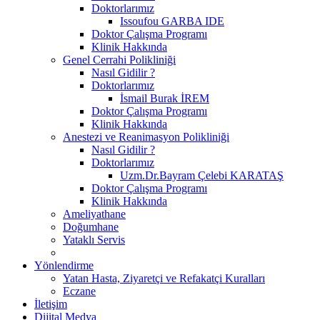
Doktorlarımız
Issoufou GARBA IDE
Doktor Çalışma Programı
Klinik Hakkında
Genel Cerrahi Polikliniği
Nasıl Gidilir ?
Doktorlarımız
İsmail Burak İREM
Doktor Çalışma Programı
Klinik Hakkında
Anestezi ve Reanimasyon Polikliniği
Nasıl Gidilir ?
Doktorlarımız
Uzm.Dr.Bayram Çelebi KARATAŞ
Doktor Çalışma Programı
Klinik Hakkında
Ameliyathane
Doğumhane
Yataklı Servis
Yönlendirme
Yatan Hasta, Ziyaretçi ve Refakatçi Kuralları
Eczane
İletişim
Dijital Medya