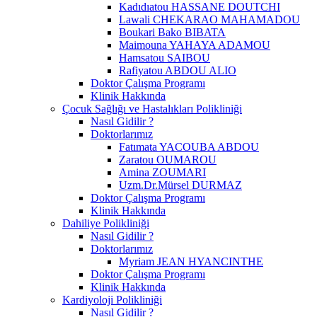
Kadıdıatou HASSANE DOUTCHI
Lawali CHEKARAO MAHAMADOU
Boukari Bako BIBATA
Maimouna YAHAYA ADAMOU
Hamsatou SAIBOU
Rafiyatou ABDOU ALIO
Doktor Çalışma Programı
Klinik Hakkında
Çocuk Sağlığı ve Hastalıkları Polikliniği
Nasıl Gidilir ?
Doktorlarımız
Fatımata YACOUBA ABDOU
Zaratou OUMAROU
Amina ZOUMARI
Uzm.Dr.Mürsel DURMAZ
Doktor Çalışma Programı
Klinik Hakkında
Dahiliye Polikliniği
Nasıl Gidilir ?
Doktorlarımız
Myriam JEAN HYANCINTHE
Doktor Çalışma Programı
Klinik Hakkında
Kardiyoloji Polikliniği
Nasıl Gidilir ?