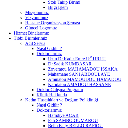
Stok Takip Birimi
Bilgi İşlem
Misyonumuz
Vizyonumuz
Hastane Organizasyon Şeması
Güncel Logomuz
Hizmet Binalarımız
Tıbbi Birimlerimiz
Acil Servis
Nasıl Gidilir ?
Doktorlarımız
Uzm.Dr.Kadir Emre UĞURLU
Dr.Sadık KUMBASAR
Zoveratou MAHAMADOU ISSAKA
Mahamane SANİ ABDOULAYE
Aminatou MAMOUDOU HAMADOU
Karıdatou AMADOU HASSANE
Doktor Çalışma Programı
Klinik Hakkında
Kadın Hastalıkları ve Doğum Polikliniği
Nasıl Gidilir ?
Doktorlarımız
Hamdiye ACAR
Fatı SAMBO OUMAROU
Bello Fatty BELLO RAFIOU