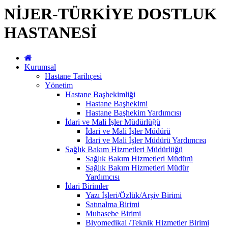
NİJER-TÜRKİYE DOSTLUK
HASTANESİ
Kurumsal
Hastane Tarihçesi
Yönetim
Hastane Başhekimliği
Hastane Başhekimi
Hastane Başhekim Yardımcısı
İdari ve Mali İşler Müdürlüğü
İdari ve Mali İşler Müdürü
İdari ve Mali İşler Müdürü Yardımcısı
Sağlık Bakım Hizmetleri Müdürlüğü
Sağlık Bakım Hizmetleri Müdürü
Sağlık Bakım Hizmetleri Müdür
Yardımcısı
İdari Birimler
Yazı İşleri/Özlük/Arşiv Birimi
Satınalma Birimi
Muhasebe Birimi
Biyomedikal /Teknik Hizmetler Birimi