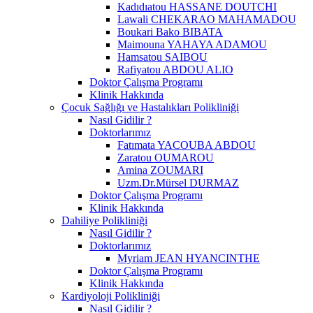
Kadıdıatou HASSANE DOUTCHI
Lawali CHEKARAO MAHAMADOU
Boukari Bako BIBATA
Maimouna YAHAYA ADAMOU
Hamsatou SAIBOU
Rafiyatou ABDOU ALIO
Doktor Çalışma Programı
Klinik Hakkında
Çocuk Sağlığı ve Hastalıkları Polikliniği
Nasıl Gidilir ?
Doktorlarımız
Fatımata YACOUBA ABDOU
Zaratou OUMAROU
Amina ZOUMARI
Uzm.Dr.Mürsel DURMAZ
Doktor Çalışma Programı
Klinik Hakkında
Dahiliye Polikliniği
Nasıl Gidilir ?
Doktorlarımız
Myriam JEAN HYANCINTHE
Doktor Çalışma Programı
Klinik Hakkında
Kardiyoloji Polikliniği
Nasıl Gidilir ?