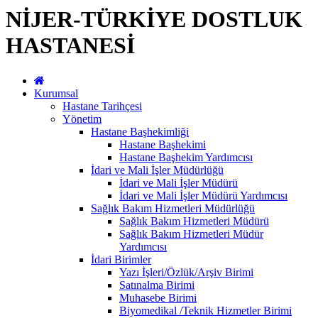
NİJER-TÜRKİYE DOSTLUK
HASTANESİ
Kurumsal
Hastane Tarihçesi
Yönetim
Hastane Başhekimliği
Hastane Başhekimi
Hastane Başhekim Yardımcısı
İdari ve Mali İşler Müdürlüğü
İdari ve Mali İşler Müdürü
İdari ve Mali İşler Müdürü Yardımcısı
Sağlık Bakım Hizmetleri Müdürlüğü
Sağlık Bakım Hizmetleri Müdürü
Sağlık Bakım Hizmetleri Müdür
Yardımcısı
İdari Birimler
Yazı İşleri/Özlük/Arşiv Birimi
Satınalma Birimi
Muhasebe Birimi
Biyomedikal /Teknik Hizmetler Birimi