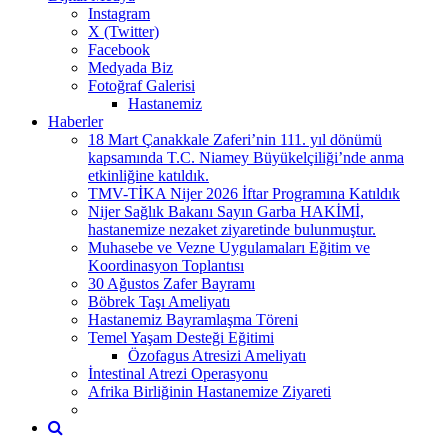
Instagram
X (Twitter)
Facebook
Medyada Biz
Fotoğraf Galerisi
Hastanemiz
Haberler
18 Mart Çanakkale Zaferi’nin 111. yıl dönümü
kapsamında T.C. Niamey Büyükelçiliği’nde anma
etkinliğine katıldık.
TMV-TİKA Nijer 2026 İftar Programına Katıldık
Nijer Sağlık Bakanı Sayın Garba HAKİMİ,
hastanemize nezaket ziyaretinde bulunmuştur.
Muhasebe ve Vezne Uygulamaları Eğitim ve
Koordinasyon Toplantısı
30 Ağustos Zafer Bayramı
Böbrek Taşı Ameliyatı
Hastanemiz Bayramlaşma Töreni
Temel Yaşam Desteği Eğitimi
Özofagus Atresizi Ameliyatı
İntestinal Atrezi Operasyonu
Afrika Birliğinin Hastanemize Ziyareti