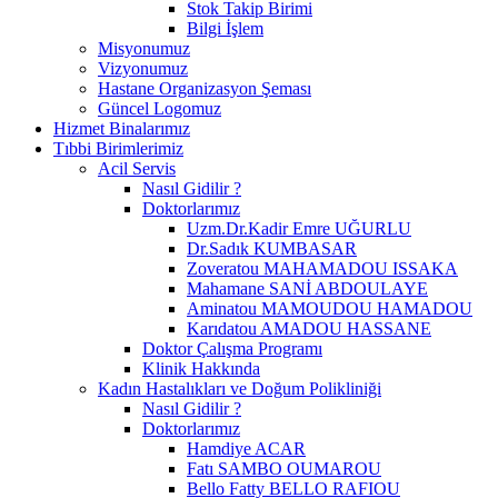
Stok Takip Birimi
Bilgi İşlem
Misyonumuz
Vizyonumuz
Hastane Organizasyon Şeması
Güncel Logomuz
Hizmet Binalarımız
Tıbbi Birimlerimiz
Acil Servis
Nasıl Gidilir ?
Doktorlarımız
Uzm.Dr.Kadir Emre UĞURLU
Dr.Sadık KUMBASAR
Zoveratou MAHAMADOU ISSAKA
Mahamane SANİ ABDOULAYE
Aminatou MAMOUDOU HAMADOU
Karıdatou AMADOU HASSANE
Doktor Çalışma Programı
Klinik Hakkında
Kadın Hastalıkları ve Doğum Polikliniği
Nasıl Gidilir ?
Doktorlarımız
Hamdiye ACAR
Fatı SAMBO OUMAROU
Bello Fatty BELLO RAFIOU