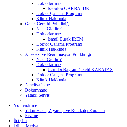
Doktorlarımız
Issoufou GARBA IDE
Doktor Çalışma Programı
Klinik Hakkında
Genel Cerrahi Polikliniği
Nasıl Gidilir ?
Doktorlarımız
İsmail Burak İREM
Doktor Çalışma Programı
Klinik Hakkında
Anestezi ve Reanimasyon Polikliniği
Nasıl Gidilir ?
Doktorlarımız
Uzm.Dr.Bayram Çelebi KARATAŞ
Doktor Çalışma Programı
Klinik Hakkında
Ameliyathane
Doğumhane
Yataklı Servis
Yönlendirme
Yatan Hasta, Ziyaretçi ve Refakatçi Kuralları
Eczane
İletişim
Dijital Medya